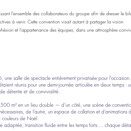
sant l’ensemble des collaborateurs du groupe afin de dresser le bi
tives à venir. Cette convention visait autant à partager la vision
a cohésion et l’appartenance des équipes, dans une atmosphère conviv
une salle de spectacle entièrement privatisée pour l’occasion.
 étaient réunis pour une demi-journée articulée en deux temps : 
 de détente et de convivialité.
1 500 m² en un lieu double — d’un côté, une scène de conventi
écessaires, de l’autre, un espace de collation et d’animations 
 couleurs de Noël.
e adaptée, transition fluide entre les temps forts ... chaque déta