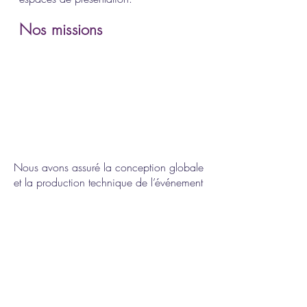
Nos missions
Nous avons assuré la conception globale
et la production technique de l’événement
:
Scénographie complète :
création d’un
mobilier sur mesure en bois recyclé,
conçu et fabriqué dans nos
ateliers, afin de structurer les espaces de
présentation et d’accueil.